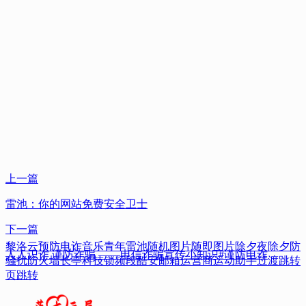
上一篇
雷池：你的网站免费安全卫士
下一篇
黎洛云
预防电诈
音乐
青年
雷池
随机图片
随即图片
除夕夜
除夕
防
人人识诈 谨防诈骗 ——电信诈骗宣传小知识#谨防电诈
骚扰
防火墙
长亭科技
锁频段
酷安
邮箱
运营商
运动助手
过渡
跳转
页
跳转