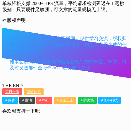
单核轻松支撑 2000+ TPS 流量，平均请求检测延迟在 1 毫秒
级别，只要硬件足够强，可支撑的流量规模无上限。
©
版权声明
本站部分文章、资源来自互联网，仅供学习交流，版权归
原作者及网站所有，请勿转发商用，如用于商用造成的任
何后果责任自负。
如果您认为我们发布的内容若侵犯到您的权益、权力，请
及时发送邮件至 i@52n.cc 进行删除处理。
THE END
每日一看
网站技术
# 免费
# 雷池
# WAF
# 安全卫士
# 防火墙
# 长亭科技
喜欢就支持一下吧