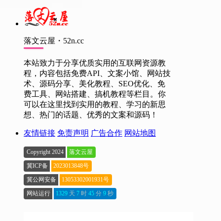
落文云屋・52n.cc
本站致力于分享优质实用的互联网资源教
程，内容包括免费API、文案小馆、网站技
术、源码分享、美化教程、SEO优化、免
费工具、网站搭建、搞机教程等栏目。你
可以在这里找到实用的教程、学习的新思
想、热门的话题、优秀的文案和源码！
友情链接
免责声明
广告合作
网站地图
Copyright 2024
落文云屋
冀ICP备
2023013848号
冀公网安备
13053302001931号
网站运行
1329
天
7
时
45
分
10
秒