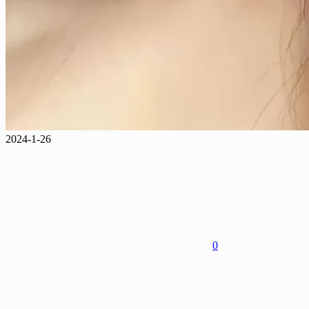
2024-1-26
0