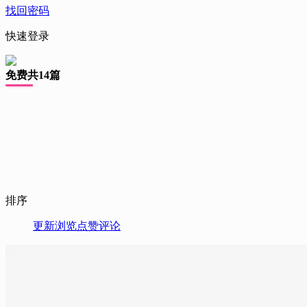
找回密码
快速登录
免费
共14篇
排序
更新
浏览
点赞
评论