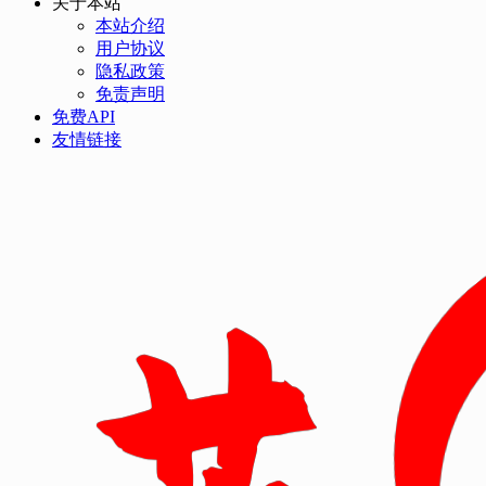
关于本站
本站介绍
用户协议
隐私政策
免责声明
免费API
友情链接