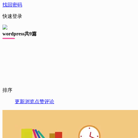
找回密码
快速登录
wordpress
共9篇
排序
更新
浏览
点赞
评论