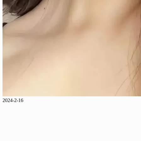
2024-2-16