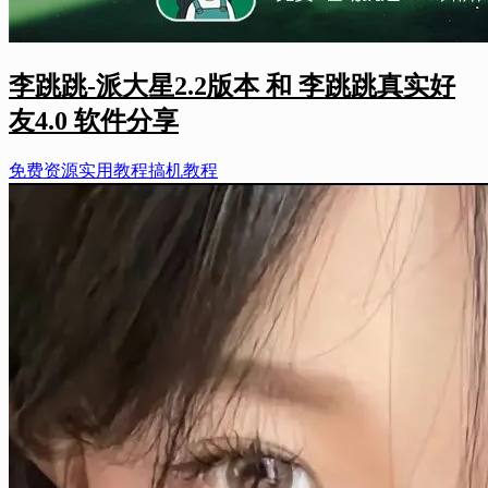
李跳跳-派大星2.2版本 和 李跳跳真实好
友4.0 软件分享
免费资源
实用教程
搞机教程