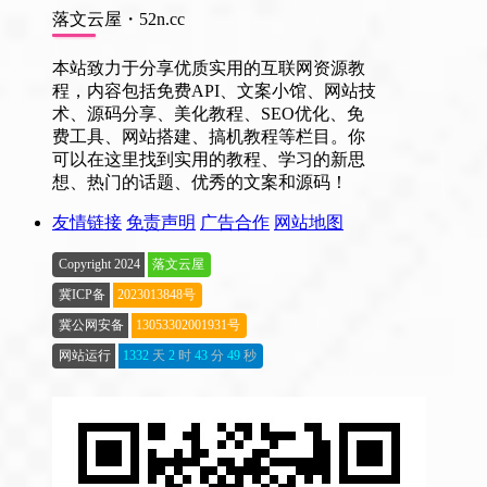
落文云屋・52n.cc
本站致力于分享优质实用的互联网资源教
程，内容包括免费API、文案小馆、网站技
术、源码分享、美化教程、SEO优化、免
费工具、网站搭建、搞机教程等栏目。你
可以在这里找到实用的教程、学习的新思
想、热门的话题、优秀的文案和源码！
友情链接
免责声明
广告合作
网站地图
Copyright 2024
落文云屋
冀ICP备
2023013848号
冀公网安备
13053302001931号
网站运行
1332
天
2
时
43
分
50
秒