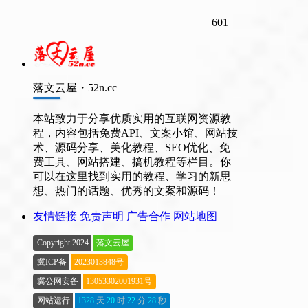
601
落文云屋・52n.cc
本站致力于分享优质实用的互联网资源教
程，内容包括免费API、文案小馆、网站技
术、源码分享、美化教程、SEO优化、免
费工具、网站搭建、搞机教程等栏目。你
可以在这里找到实用的教程、学习的新思
想、热门的话题、优秀的文案和源码！
友情链接
免责声明
广告合作
网站地图
Copyright 2024
落文云屋
冀ICP备
2023013848号
冀公网安备
13053302001931号
网站运行
1328
天
20
时
22
分
29
秒